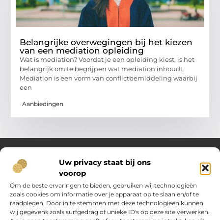
Belangrijke overwegingen bij het kiezen
van een mediation opleiding
Wat is mediation? Voordat je een opleiding kiest, is het
belangrijk om te begrijpen wat mediation inhoudt.
Mediation is een vorm van conflictbemiddeling waarbij
een
Aanbiedingen
Uw privacy staat bij ons
voorop
Over Oost Brabant in Bedrijf.nl
Dé plek voor kennis, inspiratie en praktische inzichten.
Om de beste ervaringen te bieden, gebruiken wij technologieën
Ontdek een veelzijdig aanbod aan artikelen en blogs die je
zoals cookies om informatie over je apparaat op te slaan en/of te
ondersteunen in het dagelijks leven en ondernemerschap –
raadplegen. Door in te stemmen met deze technologieën kunnen
van handige tips tot vernieuwende perspectieven.
wij gegevens zoals surfgedrag of unieke ID's op deze site verwerken.