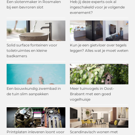
Een slotenmaker in Rosmalen
Heb jij deze experts ook al
bij een bevroren slot
ingeschakeld voor je volgende
evenement?
Solid surface fonteinen voor
Kun je een gietvloer over tegels
toiletruimtes en kleine
leggen? Alles wat je moet weten
badkamers
Een bouwkundig zwembad in
Meer tuinvogels in Oost-
de tuin slim aanpakken
Brabant met een goed
vogelhuisje
Printplaten inleveren loont voor
Scandinavisch wonen met