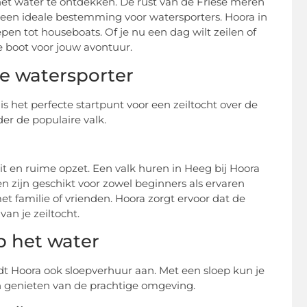
het water te ontdekken. De rust van de Friese meren
een ideale bestemming voor watersporters. Hoora in
en tot houseboats. Of je nu een dag wilt zeilen of
e boot voor jouw avontuur.
ve watersporter
 is het perfecte startpunt voor een zeiltocht over de
er de populaire valk.
it en ruime opzet. Een valk huren in Heeg bij Hoora
n zijn geschikt voor zowel beginners als ervaren
et familie of vrienden. Hoora zorgt ervoor dat de
an je zeiltocht.
p het water
edt Hoora ook sloepverhuur aan. Met een sloep kun je
en genieten van de prachtige omgeving.