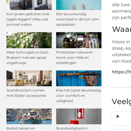
alle lux
aanmeren
Kun je een gietvloer over
Een bouwkundig
zijn per
tegels leggen? Alles wat
zwembad in de tuin slim
je moet weten
aanpakken
Waar
Hoora in
sloep, k
Meer tuinvogels in Oost-
Printplaten inleveren
uitsteke
Brabant met een goed
loont voor mkb en
van Hoor
vogelhuisje
instellingen
https://
Scandinavisch wonen
Kies het juiste deurbeslag
met Räder accessoires
voor comfort en
Veel
veiligheid
Ballast kiezen en
Brandveiligheid in