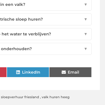
 in een valk?
▼
trische sloep huren?
▼
het water te verblijven?
▼
d onderhouden?
▼
LinkedIn
Email
,
sloepverhuur friesland
,
valk huren heeg