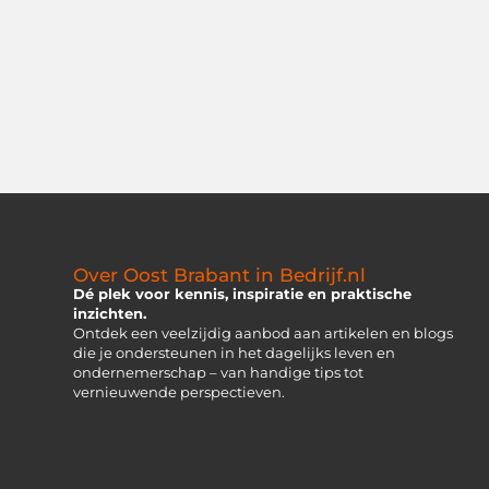
Over Oost Brabant in Bedrijf.nl
Dé plek voor kennis, inspiratie en praktische
inzichten.
Ontdek een veelzijdig aanbod aan artikelen en blogs
die je ondersteunen in het dagelijks leven en
ondernemerschap – van handige tips tot
vernieuwende perspectieven.