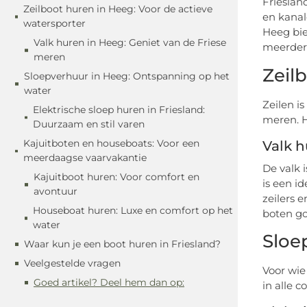
Frieslan
Zeilboot huren in Heeg: Voor de actieve
en kanal
watersporter
Heeg bie
Valk huren in Heeg: Geniet van de Friese
meerdere
meren
Zeil
Sloepverhuur in Heeg: Ontspanning op het
water
Zeilen i
Elektrische sloep huren in Friesland:
meren. H
Duurzaam en stil varen
Kajuitboten en houseboats: Voor een
Valk h
meerdaagse vaarvakantie
De valk 
Kajuitboot huren: Voor comfort en
is een i
avontuur
zeilers 
Houseboat huren: Luxe en comfort op het
boten go
water
Sloe
Waar kun je een boot huren in Friesland?
Veelgestelde vragen
Voor wie
Goed artikel? Deel hem dan op:
in alle 