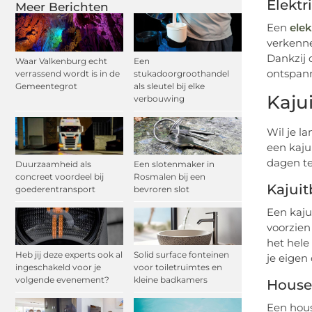
Elektr
Meer Berichten
Een
elek
verkenne
Dankzij 
Waar Valkenburg echt
Een
ontspann
verrassend wordt is in de
stukadoorgroothandel
Gemeentegrot
als sleutel bij elke
Kaju
verbouwing
Wil je l
een kaju
dagen te
Duurzaamheid als
Een slotenmaker in
concreet voordeel bij
Rosmalen bij een
Kajuit
goederentransport
bevroren slot
Een kaju
voorzien
het hele
Heb jij deze experts ook al
Solid surface fonteinen
je eigen
ingeschakeld voor je
voor toiletruimtes en
volgende evenement?
kleine badkamers
House
Een hous