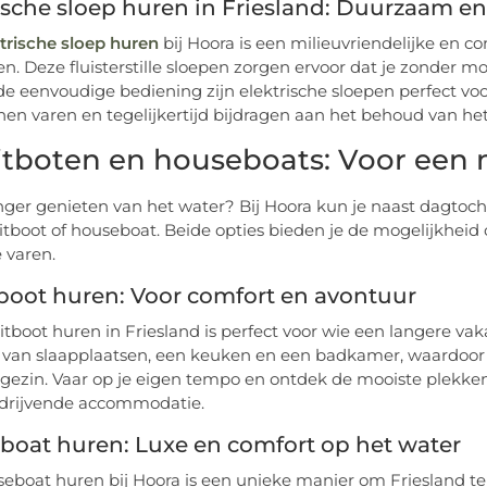
ische sloep huren in Friesland: Duurzaam en 
trische sloep huren
bij Hoora is een milieuvriendelijke en 
n. Deze fluisterstille sloepen zorgen ervoor dat je zonder 
de eenvoudige bediening zijn elektrische sloepen perfect voo
en varen en tegelijkertijd bijdragen aan het behoud van het
itboten en houseboats: Voor een
anger genieten van het water? Bij Hoora kun je naast dagto
itboot of houseboat. Beide opties bieden je de mogelijkheid
 varen.
boot huren: Voor comfort en avontuur
itboot huren in Friesland is perfect voor wie een langere va
 van slaapplaatsen, een keuken en een badkamer, waardoor 
 gezin. Vaar op je eigen tempo en ontdek de mooiste plekken 
 drijvende accommodatie.
boat huren: Luxe en comfort op het water
eboat huren bij Hoora is een unieke manier om Friesland t