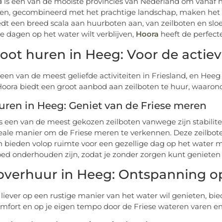
d is een van de mooiste provincies van Nederland om vanaf 
en, gecombineerd met het prachtige landschap, maken het 
dt een breed scala aan huurboten aan, van zeilboten en sloep
 dagen op het water wilt verblijven,
Hoora
heeft de perfect
boot huren in Heeg: Voor de actie
s een van de meest geliefde activiteiten in Friesland, en Heeg
oora biedt een groot aanbod aan zeilboten te huur, waarond
uren in Heeg: Geniet van de Friese meren
is een van de meest gekozen zeilboten vanwege zijn stabilite
deale manier om de Friese meren te verkennen. Deze zeilbote
en bieden volop ruimte voor een gezellige dag op het water m
ed onderhouden zijn, zodat je zonder zorgen kunt genieten v
pverhuur in Heeg: Ontspanning o
 liever op een rustige manier van het water wil genieten, bi
comfort en op je eigen tempo door de Friese wateren varen 