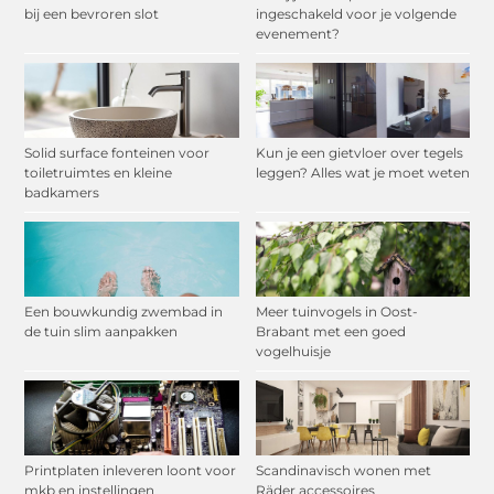
bij een bevroren slot
ingeschakeld voor je volgende
evenement?
Solid surface fonteinen voor
Kun je een gietvloer over tegels
toiletruimtes en kleine
leggen? Alles wat je moet weten
badkamers
Een bouwkundig zwembad in
Meer tuinvogels in Oost-
de tuin slim aanpakken
Brabant met een goed
vogelhuisje
Printplaten inleveren loont voor
Scandinavisch wonen met
mkb en instellingen
Räder accessoires