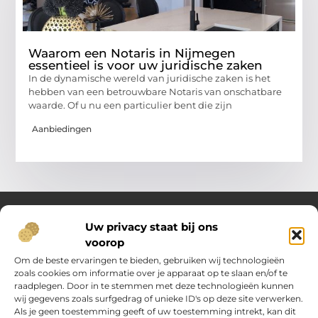
Waarom een Notaris in Nijmegen
essentieel is voor uw juridische zaken
In de dynamische wereld van juridische zaken is het
hebben van een betrouwbare Notaris van onschatbare
waarde. Of u nu een particulier bent die zijn
Aanbiedingen
Uw privacy staat bij ons
voorop
Over Oost Brabant in Bedrijf.nl
Dé plek voor kennis, inspiratie en praktische inzichten.
Om de beste ervaringen te bieden, gebruiken wij technologieën
Ontdek een veelzijdig aanbod aan artikelen en blogs die je
zoals cookies om informatie over je apparaat op te slaan en/of te
ondersteunen in het dagelijks leven en ondernemerschap –
raadplegen. Door in te stemmen met deze technologieën kunnen
van handige tips tot vernieuwende perspectieven.
wij gegevens zoals surfgedrag of unieke ID's op deze site verwerken.
Als je geen toestemming geeft of uw toestemming intrekt, kan dit