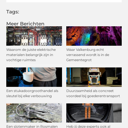
Tags:
Meer Berichten
Waarom de juiste elektrische
Waar Valkenburg echt
materialen belangrijk zijn in
verrassend wordt is in de
vochtige ruimtes
Gemeentegrot
Een stukadoorgroothandel als
Duurzaamheid als concreet
sleutel bij elke verbouwing
voordeel bij goederentransport
Een slotenmaker in Rosmalen
Heb jij deze experts ook al