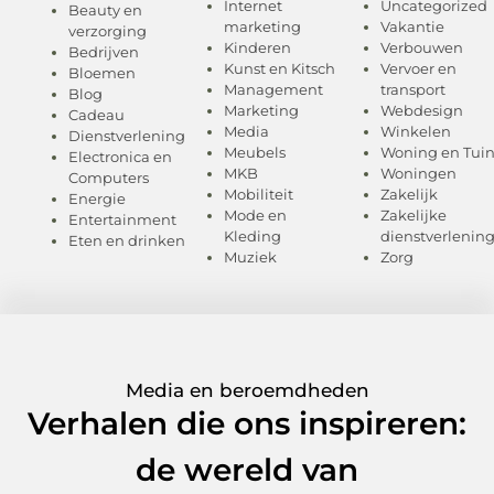
Internet
Uncategorized
Beauty en
marketing
Vakantie
verzorging
Kinderen
Verbouwen
Bedrijven
Kunst en Kitsch
Vervoer en
Bloemen
Management
transport
Blog
Marketing
Webdesign
Cadeau
Media
Winkelen
Dienstverlening
Meubels
Woning en Tui
Electronica en
MKB
Woningen
Computers
Mobiliteit
Zakelijk
Energie
Mode en
Zakelijke
Entertainment
Kleding
dienstverlenin
Eten en drinken
Muziek
Zorg
Media en beroemdheden
Verhalen die ons inspireren:
de wereld van