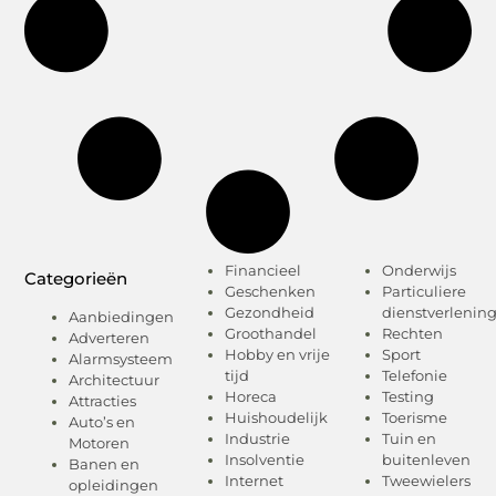
Financieel
Onderwijs
Categorieën
Geschenken
Particuliere
Gezondheid
dienstverlenin
Aanbiedingen
Groothandel
Rechten
Adverteren
Hobby en vrije
Sport
Alarmsysteem
tijd
Telefonie
Architectuur
Horeca
Testing
Attracties
Huishoudelijk
Toerisme
Auto’s en
Industrie
Tuin en
Motoren
Insolventie
buitenleven
Banen en
Internet
Tweewielers
opleidingen