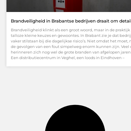
Brandveiligheid in Brabantse bedrijven draait om detai
Brandveiligheid klinkt als een groot woord, maar in de praktij
talloze kleine keuzes en gewoontes. In Brabant zie je dat bedri
vaker stilstaan bij die dagelijkse risico’s. Niet omdat het moet
de gevolgen van een fout simpelweg enorm kunnen zijn. Vee
herinneren zich nog wel de grote branden van afgelopen jaren 
Een distributiecentrum in Veghel, een loods in Eindhoven –