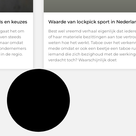
ls en keuzes
Waarde van lockpick sport in Nederla
k gaat het om
Best wel vreemd verhaal eigenlijk dat iedere
jven steeds
of haar materiele bezittingen aan toe vertr
, maar omdat
weten hoe het werkt. Taboe over het verken
l ondernemers
mede omdat er ook een beetje een taboe rust
in de regio.
iemand die zich bezighoud met de werking v
verdacht toch? Waarschijnlijk doet