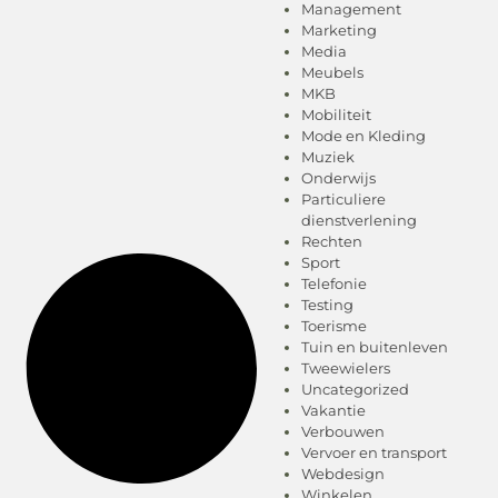
Management
Marketing
Media
Meubels
MKB
Mobiliteit
Mode en Kleding
Muziek
Onderwijs
Particuliere
dienstverlening
Rechten
Sport
Telefonie
Testing
Toerisme
Tuin en buitenleven
Tweewielers
Uncategorized
Vakantie
Verbouwen
Vervoer en transport
Webdesign
Winkelen