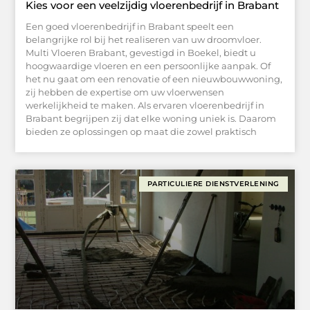
Kies voor een veelzijdig vloerenbedrijf in Brabant
Een goed vloerenbedrijf in Brabant speelt een
belangrijke rol bij het realiseren van uw droomvloer.
Multi Vloeren Brabant, gevestigd in Boekel, biedt u
hoogwaardige vloeren en een persoonlijke aanpak. Of
het nu gaat om een renovatie of een nieuwbouwwoning,
zij hebben de expertise om uw vloerwensen
werkelijkheid te maken. Als ervaren vloerenbedrijf in
Brabant begrijpen zij dat elke woning uniek is. Daarom
bieden ze oplossingen op maat die zowel praktisch
PARTICULIERE DIENSTVERLENING