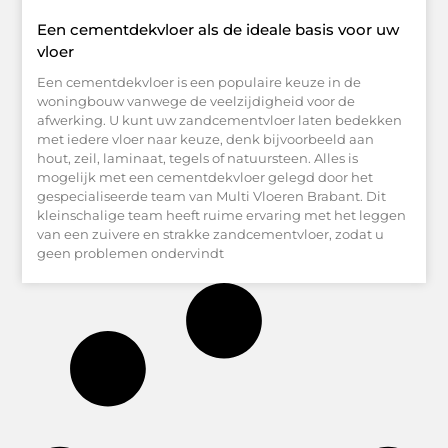
Een cementdekvloer als de ideale basis voor uw
vloer
Een cementdekvloer is een populaire keuze in de
woningbouw vanwege de veelzijdigheid voor de
afwerking. U kunt uw zandcementvloer laten bedekken
met iedere vloer naar keuze, denk bijvoorbeeld aan
hout, zeil, laminaat, tegels of natuursteen. Alles is
mogelijk met een cementdekvloer gelegd door het
gespecialiseerde team van Multi Vloeren Brabant. Dit
kleinschalige team heeft ruime ervaring met het leggen
van een zuivere en strakke zandcementvloer, zodat u
geen problemen ondervindt