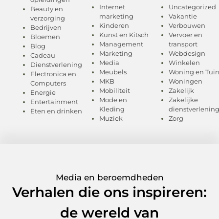
Internet
Uncategorized
Beauty en
marketing
Vakantie
verzorging
Kinderen
Verbouwen
Bedrijven
Kunst en Kitsch
Vervoer en
Bloemen
Management
transport
Blog
Marketing
Webdesign
Cadeau
Media
Winkelen
Dienstverlening
Meubels
Woning en Tui
Electronica en
MKB
Woningen
Computers
Mobiliteit
Zakelijk
Energie
Mode en
Zakelijke
Entertainment
Kleding
dienstverlenin
Eten en drinken
Muziek
Zorg
Media en beroemdheden
Verhalen die ons inspireren:
de wereld van