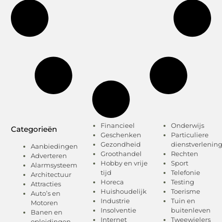
Financieel
Onderwijs
Categorieën
Geschenken
Particuliere
Gezondheid
dienstverlenin
Aanbiedingen
Groothandel
Rechten
Adverteren
Hobby en vrije
Sport
Alarmsysteem
tijd
Telefonie
Architectuur
Horeca
Testing
Attracties
Huishoudelijk
Toerisme
Auto’s en
Industrie
Tuin en
Motoren
Insolventie
buitenleven
Banen en
Internet
Tweewielers
opleidingen