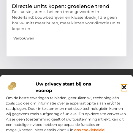
Directie units kopen: groeiende trend
De laatste jaren is het een trend geworden in
Nederland: bouwbedrijven en klussenbedrijf die geen
bouw-units meer huren, maar kiezen voor directie units
kopen en
Verbouwen
Uw privacy staat bij ons
voorop
Over Oost Brabant in Bedrijf.nl
Dé plek voor kennis, inspiratie en praktische inzichten.
Om de beste ervaringen te bieden, gebruiken wij technologieën
Ontdek een veelzijdig aanbod aan artikelen en blogs die je
zoals cookies om informatie over je apparaat op te slaan en/of te
ondersteunen in het dagelijks leven en ondernemerschap –
raadplegen. Door in te stemmen met deze technologieën kunnen
van handige tips tot vernieuwende perspectieven.
wij gegevens zoals surfgedrag of unieke ID's op deze site verwerken.
Als je geen toestemming geeft of uw toestemming intrekt, kan dit
een nadelige invloed hebben op bepaalde functies en
Main Links
mogelijkheden. Meer details vindt u in
ons cookiebeleid
.