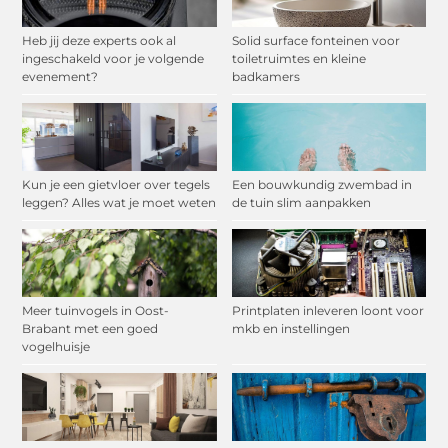
Heb jij deze experts ook al
Solid surface fonteinen voor
ingeschakeld voor je volgende
toiletruimtes en kleine
evenement?
badkamers
Kun je een gietvloer over tegels
Een bouwkundig zwembad in
leggen? Alles wat je moet weten
de tuin slim aanpakken
Meer tuinvogels in Oost-
Printplaten inleveren loont voor
Brabant met een goed
mkb en instellingen
vogelhuisje