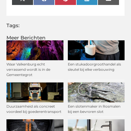
X
Facebook
Pinterest
LinkedIn
Email
(Twitter)
Tags:
Meer Berichten
Waar Valkenburg echt
Een stukadoorgroothandel als
verrassend wordt is in de
sleutel bij elke verbouwing
Gemeentegrot
Duurzaamheid als concreet
Een slotenmaker in Rosmalen
voordeel bij goederentransport
bij een bevroren slot