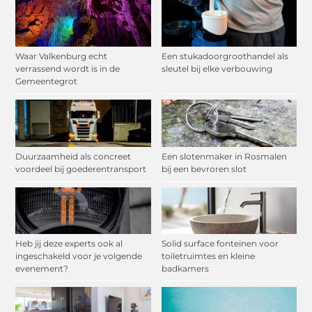
Waar Valkenburg echt
Een stukadoorgroothandel als
verrassend wordt is in de
sleutel bij elke verbouwing
Gemeentegrot
Duurzaamheid als concreet
Een slotenmaker in Rosmalen
voordeel bij goederentransport
bij een bevroren slot
Heb jij deze experts ook al
Solid surface fonteinen voor
ingeschakeld voor je volgende
toiletruimtes en kleine
evenement?
badkamers