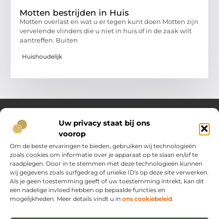
Motten bestrijden in Huis
Motten overlast en wat u er tegen kunt doen Motten zijn
vervelende vlinders die u niet in huis of in de zaak wilt
aantreffen. Buiten
Huishoudelijk
Uw privacy staat bij ons
voorop
Over Oost Brabant in Bedrijf.nl
Dé plek voor kennis, inspiratie en praktische inzichten.
Om de beste ervaringen te bieden, gebruiken wij technologieën
Ontdek een veelzijdig aanbod aan artikelen en blogs die je
zoals cookies om informatie over je apparaat op te slaan en/of te
ondersteunen in het dagelijks leven en ondernemerschap –
raadplegen. Door in te stemmen met deze technologieën kunnen
van handige tips tot vernieuwende perspectieven.
wij gegevens zoals surfgedrag of unieke ID's op deze site verwerken.
Als je geen toestemming geeft of uw toestemming intrekt, kan dit
een nadelige invloed hebben op bepaalde functies en
Main Links
mogelijkheden. Meer details vindt u in
ons cookiebeleid
.
Backlinks kopen Nederland: zo verbeter je jouw online vindbaarheid
Extra geld verdienen: hoe jij vandaag nog kunt beginnen