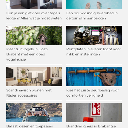
Kun je een gietvloer over tegels
Een bouwkundig zwembad in
leggen? Alles wat je moet weten
de tuin slim aanpakken
Meer tuinvogels in Oost-
Printplaten inleveren loont voor
Brabant met een goed
mkb en instellingen
vogelhuisje
Scandinavisch wonen met
Kies het juiste deurbeslag voor
Räder accessoires
comfort en veiligheid
Ballast kiezen en toepassen
Brandveiligheid in Brabantse