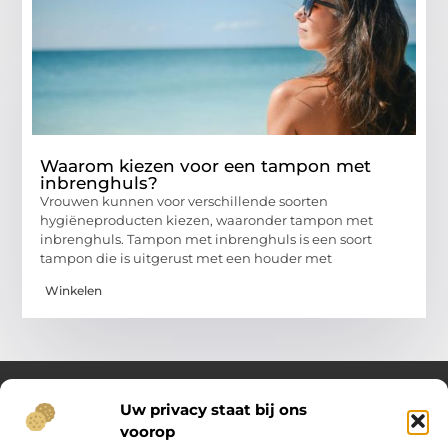
Waarom kiezen voor een tampon met
inbrenghuls?
Vrouwen kunnen voor verschillende soorten
hygiëneproducten kiezen, waaronder tampon met
inbrenghuls. Tampon met inbrenghuls is een soort
tampon die is uitgerust met een houder met
Winkelen
Uw privacy staat bij ons
voorop
Over Oost Brabant in Bedrijf.nl