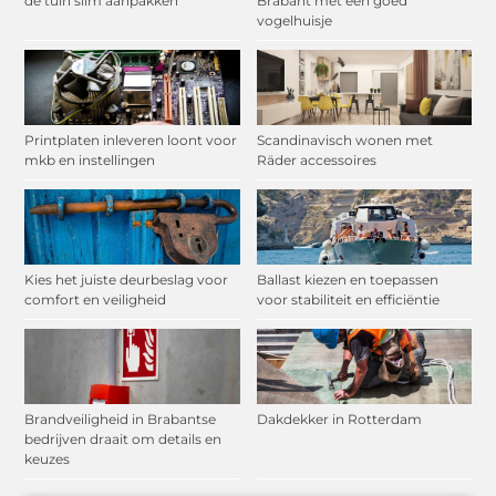
de tuin slim aanpakken
Brabant met een goed
vogelhuisje
Printplaten inleveren loont voor
Scandinavisch wonen met
mkb en instellingen
Räder accessoires
Kies het juiste deurbeslag voor
Ballast kiezen en toepassen
comfort en veiligheid
voor stabiliteit en efficiëntie
Brandveiligheid in Brabantse
Dakdekker in Rotterdam
bedrijven draait om details en
keuzes