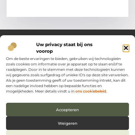
Uw privacy staat bij ons
voorop
Over Oost Brabant in Bedrijf.nl
Dé plek voor kennis, inspiratie en praktische inzichten.
Om de beste ervaringen te bieden, gebruiken wij technologieën
Ontdek een veelzijdig aanbod aan artikelen en blogs die je
zoals cookies om informatie over je apparaat op te slaan en/of te
ondersteunen in het dagelijks leven en ondernemerschap –
raadplegen. Door in te stemmen met deze technologieën kunnen
van handige tips tot vernieuwende perspectieven.
wij gegevens zoals surfgedrag of unieke ID's op deze site verwerken.
Als je geen toestemming geeft of uw toestemming intrekt, kan dit
een nadelige invloed hebben op bepaalde functies en
Main Links
mogelijkheden. Meer details vindt u in
ons cookiebeleid
.
Backlinks kopen Nederland: zo verbeter je jouw online vindbaarheid
Extra geld verdienen: hoe jij vandaag nog kunt beginnen
Bericht categorie
Accepteren
Weigeren