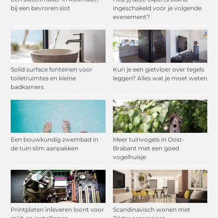
bij een bevroren slot
ingeschakeld voor je volgende
evenement?
Solid surface fonteinen voor
Kun je een gietvloer over tegels
toiletruimtes en kleine
leggen? Alles wat je moet weten
badkamers
Een bouwkundig zwembad in
Meer tuinvogels in Oost-
de tuin slim aanpakken
Brabant met een goed
vogelhuisje
Printplaten inleveren loont voor
Scandinavisch wonen met