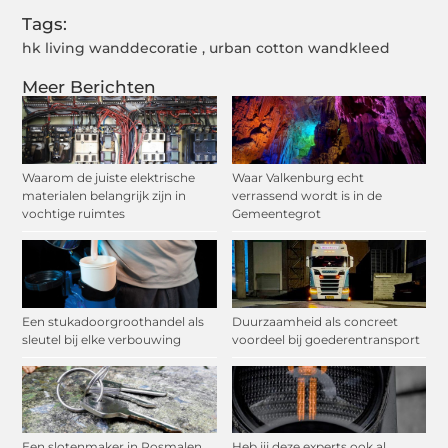
Tags:
hk living wanddecoratie
,
urban cotton wandkleed
Meer Berichten
Waarom de juiste elektrische
Waar Valkenburg echt
materialen belangrijk zijn in
verrassend wordt is in de
vochtige ruimtes
Gemeentegrot
Een stukadoorgroothandel als
Duurzaamheid als concreet
sleutel bij elke verbouwing
voordeel bij goederentransport
Een slotenmaker in Rosmalen
Heb jij deze experts ook al